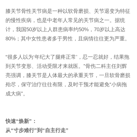
膝关节骨性关节病是一种以软骨磨损、关节退变为特征
的慢性疾病，也是中老年人常见的关节病之一。据统
计，我国50岁以上人群患病率约50%，70岁以上高达
80%；其中女性患者多于男性，且病情往往更为严重。
“很多人以为‘年纪大了腿疼正常’，忍一忍就好，结果拖
到关节变形、活动受限才来就医。”骨伤二科主任刘辉
亮强调，膝关节是人体最大的承重关节，一旦软骨磨损
殆尽，保守治疗往往有限，及时干预才能避免“小病拖
成大病”。
快速
“焕新”：
从“寸步难行”到“自主行走”