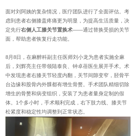
面对刘阿姨的复杂情况，医疗团队进行了全面评估。考
虑到患者右侧膝盖疼痛更为明显，为提高生活质量，决
定先行
右侧人工膝关节置换术
——通过替换受损的关节
面，帮助患者恢复行走功能。
8月8日，在麻醉科副主任医师刘小龙为患者实施全麻
后，刘辉亮主任带领陆泰良、钟卓蓓医生展开手术。术
中发现患者右膝关节轻度内翻，关节间隙变窄，胫骨平
台边缘和股骨内外髁都有增生骨赘。手术团队精细切除
增生的骨赘和病变组织，安装了为患者量身定制的假
体。1个多小时，手术顺利完成，右下肢力线、膝关节
松紧度和稳定性均调整到正常状态。