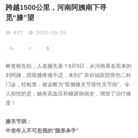
跨越1500公里，河南阿姨南下寻
觅“膝”望
837
2025-08-29
树老根先枯，人老腿先衰？8月5日，从河南慕名而来的
刘阿姨，因双膝疼痛不适，来到广东祈福医院骨伤二科
门诊，经检查，被诊断为“双侧膝关节骨性关节病”。令
人担忧的是，她有高血压和糖尿病病史，增加了治疗难
度！
膝关节病：
中老年人不可忽视的"隐形杀手"